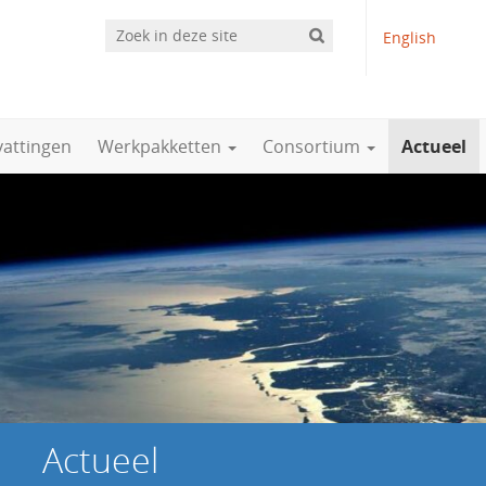
English
vattingen
Werkpakketten
Consortium
Actueel
Actueel