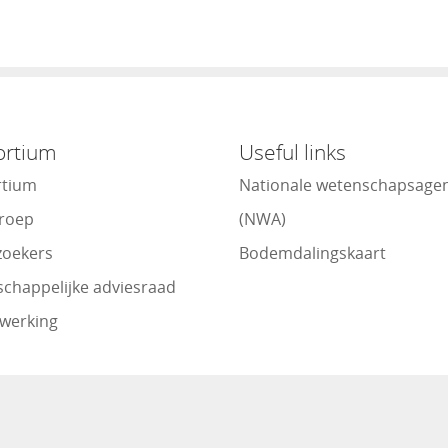
ortium
Useful links
rtium
Nationale wetenschapsage
roep
(NWA)
oekers
Bodemdalingskaart
chappelijke adviesraad
werking