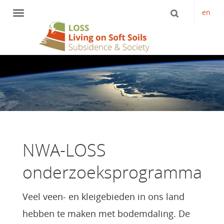
en
Navigation
Direct
naar
het
inhoud
NWA-LOSS
onderzoeksprogramma
Veel veen- en kleigebieden in ons land
hebben te maken met bodemdaling. De