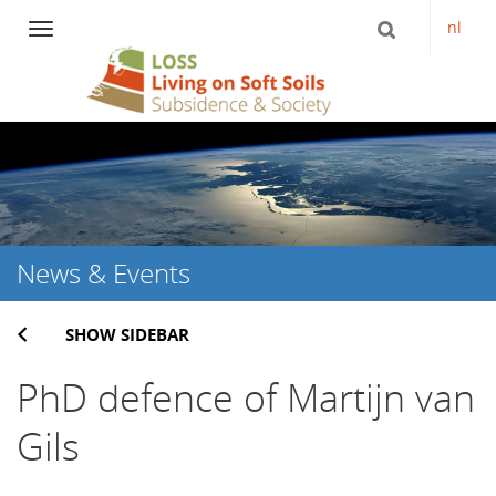
nl
Navigation
Skip
to
content
News & Events
SHOW SIDEBAR
PhD defence of Martijn van
Gils