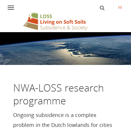
nl
Navigation
Skip
to
content
NWA-LOSS research
programme
Ongoing subsidence is a complex
problem in the Dutch lowlands for cities