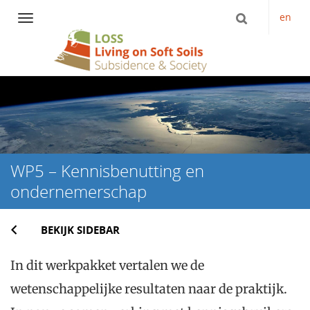
en
Navigation
Direct
naar
het
inhoud
WP5 – Kennisbenutting en
ondernemerschap
BEKIJK SIDEBAR
In dit werkpakket vertalen we de
wetenschappelijke resultaten naar de praktijk.