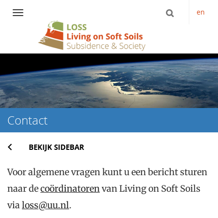
en
Navigation
Direct
naar
het
inhoud
Contact
BEKIJK SIDEBAR
Voor algemene vragen kunt u een bericht sturen
naar de
coördinatoren
van Living on Soft Soils
via
loss@uu.nl
.