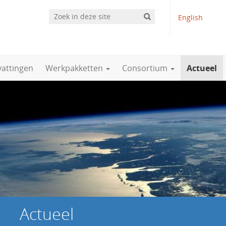
English
vattingen
Werkpakketten
Consortium
Actueel
Actueel