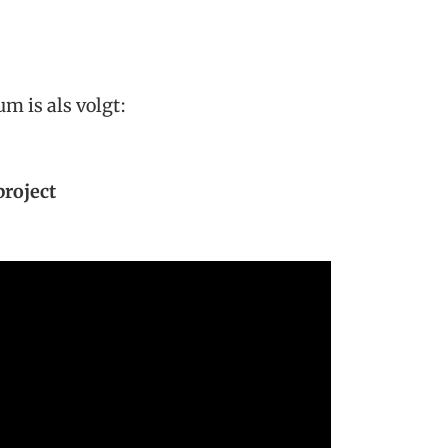
m is als volgt:
roject